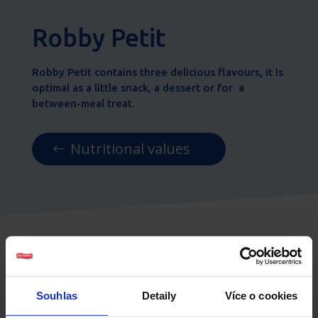
Robby Petit
Robby Petit contains three delicious flavours, it is
optimal as a little snack, a dessert or for
a
between-meal treat.
Nutritional values
You may also like:
Souhlas
Detaily
Více o cookies