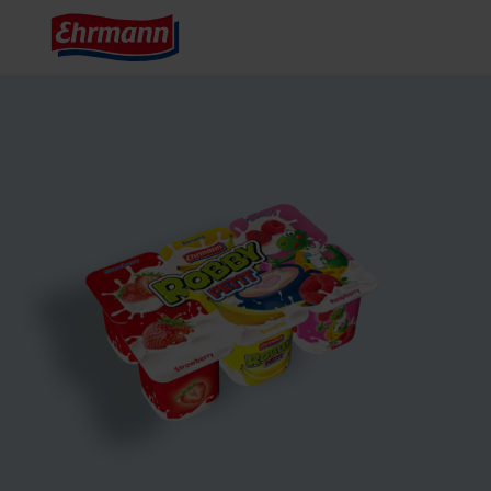
Start
Produkty
Robby Petit

