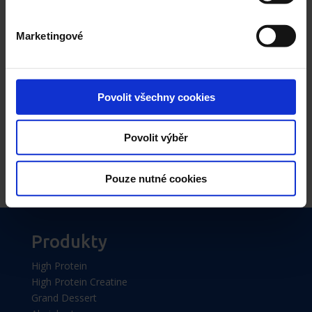
Strawberry/Banana/Rasp
12×50 g
berry
Marketingové
Povolit všechny cookies
Back to Robby
Povolit výběr
Pouze nutné cookies
Produkty
High Protein
High Protein Creatine
Grand Dessert