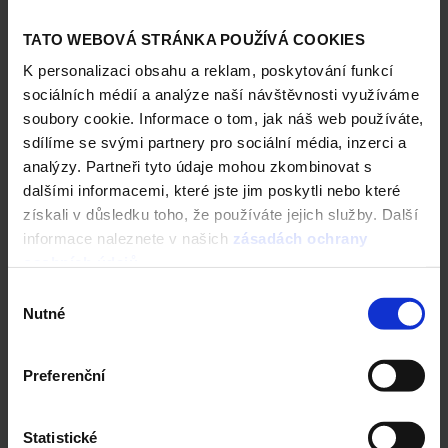
TATO WEBOVÁ STRÁNKA POUŽÍVÁ COOKIES
K personalizaci obsahu a reklam, poskytování funkcí
sociálních médií a analýze naší návštěvnosti využíváme
soubory cookie. Informace o tom, jak náš web používáte,
sdílíme se svými partnery pro sociální média, inzerci a
analýzy. Partneři tyto údaje mohou zkombinovat s
dalšími informacemi, které jste jim poskytli nebo které
Chocolate-Hazelnut
Strawberry/Vanilla/Cherr
získali v důsledku toho, že používáte jejich služby. Další
y
informace naleznete v našich
zásadách ochrany
osobních údajů
.
Výběr
Nutné
souhlasu
Preferenční
Statistické