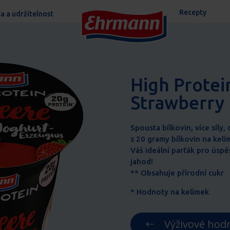
Recepty
ta a udržitelnost
High Protei
Strawberry
Spousta bílkovin, více síly
s 20 gramy bílkovin na kelí
Váš ideální parťák pro úsp
jahod!
** Obsahuje přírodní cukr
* Hodnoty na kelímek
Výživové hod