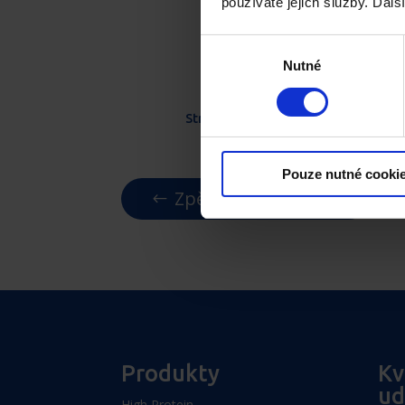
používáte jejich služby. Dal
Výběr
Nutné
souhlasu
Stracciatella
Pouze nutné cooki
Zpět na High Protein
Produkty
Kv
ud
High Protein