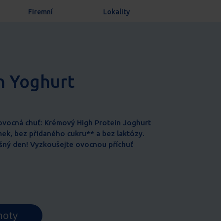
Firemní
Lokality
n Yoghurt
, ovocná chuť: Krémový High Protein Joghurt
mek, bez přidaného cukru** a bez laktózy.
ěšný den! Vyzkoušejte ovocnou příchuť
noty