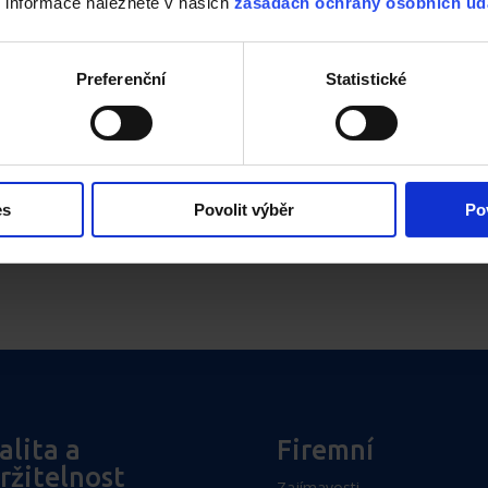
ší informace naleznete v našich
zásadách ochrany osobních úd
Preferenční
Statistické
Mango
es
Povolit výběr
Po
alita a
Firemní
ržitelnost
Zajímavosti