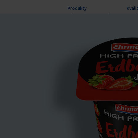
Produkty
Kvali
Start
Produkty
High Protein Yoghurt Strawberry

