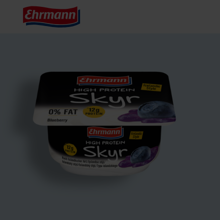
Start
Produkty
High Protein Skyr Blueberry

