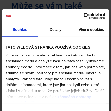
Může se vám také
líbit:
Souhlas
Detaily
Více o cookies
TATO WEBOVÁ STRÁNKA POUŽÍVÁ COOKIES
K personalizaci obsahu a reklam, poskytování funkcí
sociálních médií a analýze naší návštěvnosti využíváme
soubory cookie. Informace o tom, jak náš web používáte,
sdílíme se svými partnery pro sociální média, inzerci a
analýzy. Partneři tyto údaje mohou zkombinovat s
dalšími informacemi, které jste jim poskytli nebo které
High Protein Skyr
High Protein Skyr Passion
získali v důsledku toho, že používáte jejich služby. Další
Strawberry
Fruit
informace naleznete v našich
zásadách ochrany
osobních údajů
.
Výběr